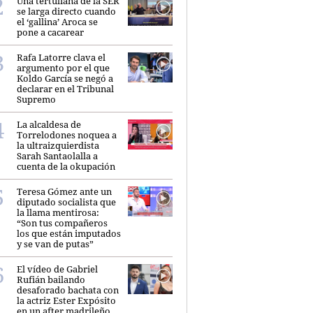
Una tertuliana de la SER
se larga directo cuando
el ‘gallina’ Aroca se
pone a cacarear
Rafa Latorre clava el
argumento por el que
Koldo García se negó a
declarar en el Tribunal
Supremo
La alcaldesa de
Torrelodones noquea a
la ultraizquierdista
Sarah Santaolalla a
cuenta de la okupación
Teresa Gómez ante un
diputado socialista que
la llama mentirosa:
“Son tus compañeros
los que están imputados
y se van de putas”
El vídeo de Gabriel
Rufián bailando
desaforado bachata con
la actriz Ester Expósito
en un after madrileño