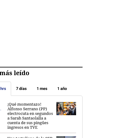
más leído
 hrs
7 días
1 mes
1 año
¡Qué momentazo!
Alfonso Serrano (PP)
electrocuta en segundos
a Sarah Santaolalla a
cuenta de sus pingües
ingresos en TVE