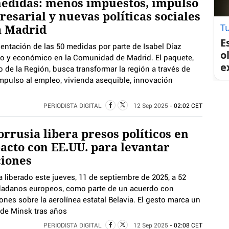
edidas: menos impuestos, impulso
esarial y nuevas políticas sociales
a Madrid
T
E
entación de las 50 medidas por parte de Isabel Díaz
o
co y económico en la Comunidad de Madrid. El paquete,
e
 de la Región, busca transformar la región a través de
mpulso al empleo, vivienda asequible, innovación
PERIODISTA DIGITAL
12 Sep 2025
- 02:02 CET
orrusia libera presos políticos en
acto con EE.UU. para levantar
ciones
ha liberado este jueves, 11 de septiembre de 2025, a 52
ciudadanos europeos, como parte de un acuerdo con
ones sobre la aerolínea estatal Belavia. El gesto marca un
or de Minsk tras años
PERIODISTA DIGITAL
12 Sep 2025
- 02:08 CET