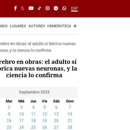
ESP
SMOS
LUGARES
AUTORES
HEMEROTECA
rebro en obras: el adulto sí
brica nuevas neuronas, y la
ciencia lo confirma
Septiembre 2025
Mar
Mié
Jue
Vie
Sáb
Dom
2
3
4
5
6
7
9
10
11
12
13
14
16
17
18
19
20
21
23
24
25
26
27
28