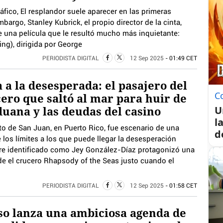
fico, El resplandor suele aparecer en las primeras
bargo, Stanley Kubrick, el propio director de la cinta,
e una película que le resultó mucho más inquietante:
ng), dirigida por George
PERIODISTA DIGITAL
12 Sep 2025
- 01:49 CET
 a la desesperada: el pasajero del
C
ero que saltó al mar para huir de
duana y las deudas del casino
U
l
to de San Juan, en Puerto Rico, fue escenario de una
d
los límites a los que puede llegar la desesperación
e identificado como Jey González-Díaz protagonizó una
sde el crucero Rhapsody of the Seas justo cuando el
PERIODISTA DIGITAL
12 Sep 2025
- 01:58 CET
o lanza una ambiciosa agenda de