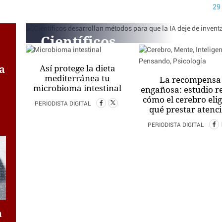
29
Científicos
desarrollan
a
Así protege la dieta
métodos para que
mediterránea tu
La recompensa
la IA deje de
microbioma intestinal
engañosa: estudio r
cómo el cerebro eli
inventarse citas
PERIODISTA DIGITAL
qué prestar atenc
PERIODISTA DIGITAL
PERIODISTA DIGITAL
a