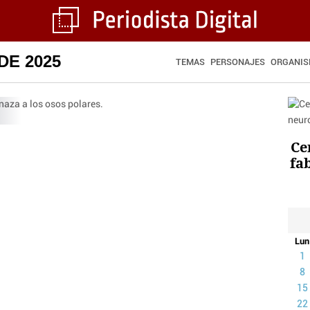
DE 2025
TEMAS
PERSONAJES
ORGANI
Ce
fa
l
Lun
1
8
15
22