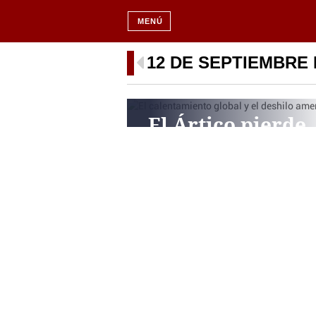
MENÚ
12 DE SEPTIEMBRE 
El Ártico pierde
hielo a ritmo
récord: claves de
deshielo de 2025
PERIODISTA DIGITAL