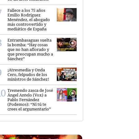
Fallece a los 75 años
Emilio Rodríguez
Menéndez, el abogado
más controvertido y
mediático de España
Entrambasaguas suelta
la bomba: “Hay cosas
que no han aflorado y
que preocupan mucho a
Sánchez”
¡Atresmedia y Onda
Cero, felpudos de los
ministros de Sánchez!
Tremendo zasca de José
Ángel Antelo (Vox) a
Pablo Fernández
(Podemos): “Ni tú te
crees el argumentario”