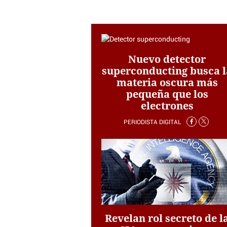
Nuevo detector
superconducting busca l
materia oscura más
pequeña que los
electrones
PERIODISTA DIGITAL
Revelan rol secreto de l