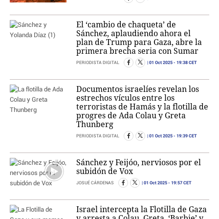
El ‘cambio de chaqueta’ de
Sánchez, aplaudiendo ahora el
plan de Trump para Gaza, abre la
primera brecha seria con Sumar
01 Oct 2025
- 19:38 CET
PERIODISTA DIGITAL
Documentos israelíes revelan los
estrechos vículos entre los
terroristas de Hamás y la flotilla de
progres de Ada Colau y Greta
Thunberg
01 Oct 2025
- 19:39 CET
PERIODISTA DIGITAL
Sánchez y Feijóo, nerviosos por el
subidón de Vox
01 Oct 2025
- 19:57 CET
JOSUÉ CÁRDENAS
Israel intercepta la Flotilla de Gaza
y arresta a Colau, Greta, ‘Barbie’ y