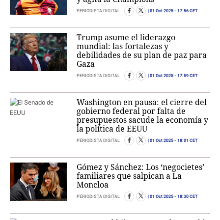
01 Oct 2025
- 17:56 CET
PERIODISTA DIGITAL
Trump asume el liderazgo
mundial: las fortalezas y
debilidades de su plan de paz para
Gaza
01 Oct 2025
- 17:59 CET
PERIODISTA DIGITAL
Washington en pausa: el cierre del
gobierno federal por falta de
presupuestos sacude la economía y
la política de EEUU
01 Oct 2025
- 18:01 CET
PERIODISTA DIGITAL
Gómez y Sánchez: Los ‘negocietes’
familiares que salpican a La
Moncloa
01 Oct 2025
- 18:30 CET
PERIODISTA DIGITAL