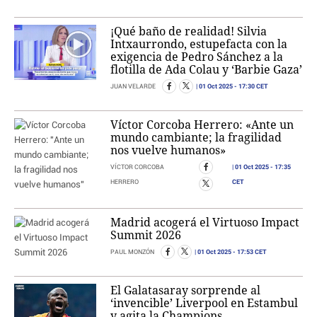
¡Qué baño de realidad! Silvia
Intxaurrondo, estupefacta con la
exigencia de Pedro Sánchez a la
flotilla de Ada Colau y ‘Barbie Gaza’
01 Oct 2025
- 17:30 CET
JUAN VELARDE
Víctor Corcoba Herrero: «Ante un
mundo cambiante; la fragilidad
nos vuelve humanos»
01 Oct 2025
- 17:35
VÍCTOR CORCOBA
CET
HERRERO
Madrid acogerá el Virtuoso Impact
Summit 2026
01 Oct 2025
- 17:53 CET
PAUL MONZÓN
El Galatasaray sorprende al
‘invencible’ Liverpool en Estambul
y agita la Champions