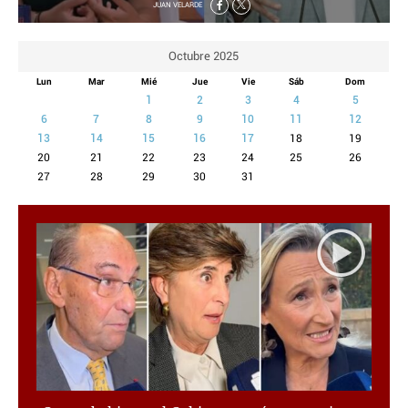
JUAN VELARDE
CRIMEN Y CASTIGO
MOTOR
Octubre 2025
RELIGION
Lun
Mar
Mié
Jue
Vie
Sáb
Dom
TRAVELLERS
1
2
3
4
5
EXPERTOS
6
7
8
9
10
11
12
GASTRONOMÍA
13
14
15
16
17
18
19
20
21
22
23
24
25
26
SALUD
27
28
29
30
31
3SEGUNDOS
ESCAPARATE
LA SEGUNDA DOSIS
CORONAVIRUS
DIRECTORIOS
LO ÚLTIMO
BLOGS
VÍDEOS
TEMAS