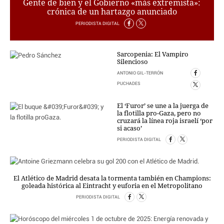
Gente de bien y el Gobierno «más extremista»:
PERSONAJES
crónica de un hartazgo anunciado
ORGANISMOS
PERIODISTA DIGITAL
LUGARES
AUTORES
Sarcopenia: El Vampiro
HEMEROTECA
Silencioso
ANTONIO GIL-TERRÓN
SERVICIOS
PUCHADES
OFERTAS
El ‘Furor’ se une a la juerga de
CLUB PD
la flotilla pro-Gaza, pero no
ENLACES
cruzará la línea roja israelí ‘por
si acaso’
MEDIOS
PERIODISTA DIGITAL
MÁS SERVICIOS
EDICIONES
El Atlético de Madrid desata la tormenta también en Champions:
AMÉRICA
goleada histórica al Eintracht y euforia en el Metropolitano
ESPAÑA
PERIODISTA DIGITAL