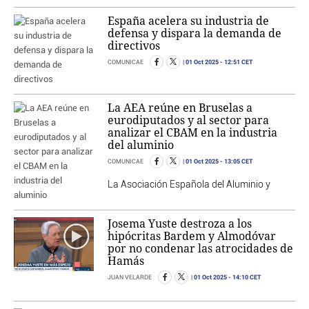
España acelera su industria de
defensa y dispara la demanda de
directivos
01 Oct 2025
- 12:51 CET
COMUNICAE
La AEA reúne en Bruselas a
eurodiputados y al sector para
analizar el CBAM en la industria
del aluminio
01 Oct 2025
- 13:05 CET
COMUNICAE
La Asociación Española del Aluminio y
Josema Yuste destroza a los
hipócritas Bardem y Almodóvar
por no condenar las atrocidades de
Hamás
01 Oct 2025
- 14:10 CET
JUAN VELARDE