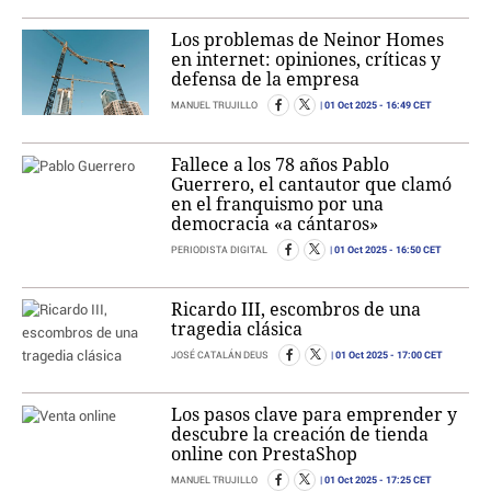
Los problemas de Neinor Homes
en internet: opiniones, críticas y
defensa de la empresa
01 Oct 2025
- 16:49 CET
MANUEL TRUJILLO
Fallece a los 78 años Pablo
Guerrero, el cantautor que clamó
en el franquismo por una
democracia «a cántaros»
01 Oct 2025
- 16:50 CET
PERIODISTA DIGITAL
Ricardo III, escombros de una
tragedia clásica
01 Oct 2025
- 17:00 CET
JOSÉ CATALÁN DEUS
Los pasos clave para emprender y
descubre la creación de tienda
online con PrestaShop
01 Oct 2025
- 17:25 CET
MANUEL TRUJILLO