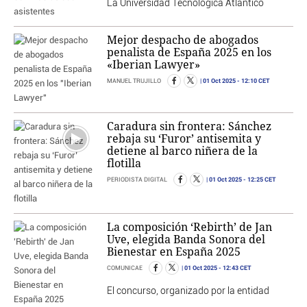
La Universidad Tecnológica Atlántico
Mejor despacho de abogados
penalista de España 2025 en los
«Iberian Lawyer»
01 Oct 2025
- 12:10 CET
MANUEL TRUJILLO
Caradura sin frontera: Sánchez
rebaja su ‘Furor’ antisemita y
detiene al barco niñera de la
flotilla
01 Oct 2025
- 12:25 CET
PERIODISTA DIGITAL
La composición ‘Rebirth’ de Jan
Uve, elegida Banda Sonora del
Bienestar en España 2025
01 Oct 2025
- 12:43 CET
COMUNICAE
El concurso, organizado por la entidad