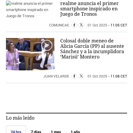
realme anuncia el primer
smartphone inspirado en
Juego de Tronos
COMUNICAE
01 Oct 2025
- 11:05 CET
Colosal doble meneo de
Alicia García (PP) al ausente
Sánchez y a la incumplidora
‘Marisú’ Montero
JUAN VELARDE
01 Oct 2025
- 11:08 CET
Lo más leído
24 hrs
7 días
1 mes
1 año