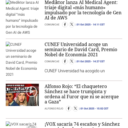
Mediktor lanza AI Medical Agent:
triaje digital «más humano»
impulsado por la tecnología de Gen
AI de AWS
01 Oct 2025
- 14:11 CET
COMUNICAE
CUNEF Universidad acoge un
seminario de David Card, Premio
Nobel de Economía 2021
01 Oct 2025
- 14:27 CET
COMUNICAE
CUNEF Universidad ha acogido un
Alfonso Rojo: “El chaquetero
Sánchez se hace trumpista y
ordena al Furor que ni se acerque
a Gaza”
01 Oct 2025
- 15:02 CET
ALFONSO ROJO
¡VOX sacaría 74 escaños y Sánchez