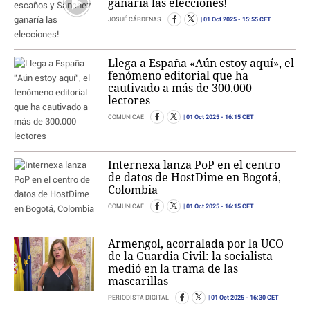
ganaría las elecciones!
01 Oct 2025
- 15:55 CET
JOSUÉ CÁRDENAS
Llega a España «Aún estoy aquí», el
fenómeno editorial que ha
cautivado a más de 300.000
lectores
01 Oct 2025
- 16:15 CET
COMUNICAE
Internexa lanza PoP en el centro
de datos de HostDime en Bogotá,
Colombia
01 Oct 2025
- 16:15 CET
COMUNICAE
Armengol, acorralada por la UCO
de la Guardia Civil: la socialista
medió en la trama de las
mascarillas
01 Oct 2025
- 16:30 CET
PERIODISTA DIGITAL