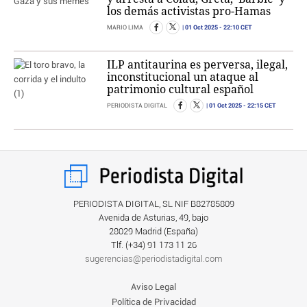
los demás activistas pro-Hamas
01 Oct 2025
- 22:10 CET
MARIO LIMA
ILP antitaurina es perversa, ilegal,
inconstitucional un ataque al
patrimonio cultural español
01 Oct 2025
- 22:15 CET
PERIODISTA DIGITAL
PERIODISTA DIGITAL, SL NIF B82785809
Avenida de Asturias, 49, bajo
28029 Madrid (España)
Tlf. (+34) ‎91 173 11 26
sugerencias@periodistadigital.com
Aviso Legal
Política de Privacidad