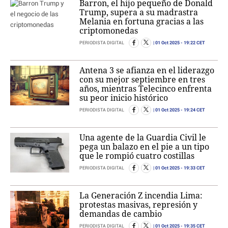
Barron, el hijo pequeño de Donald
Trump, supera a su madrastra
Melania en fortuna gracias a las
criptomonedas
01 Oct 2025
- 19:22 CET
PERIODISTA DIGITAL
Antena 3 se afianza en el liderazgo
con su mejor septiembre en tres
años, mientras Telecinco enfrenta
su peor inicio histórico
01 Oct 2025
- 19:24 CET
PERIODISTA DIGITAL
Una agente de la Guardia Civil le
pega un balazo en el pie a un tipo
que le rompió cuatro costillas
01 Oct 2025
- 19:33 CET
PERIODISTA DIGITAL
La Generación Z incendia Lima:
protestas masivas, represión y
demandas de cambio
01 Oct 2025
- 19:35 CET
PERIODISTA DIGITAL