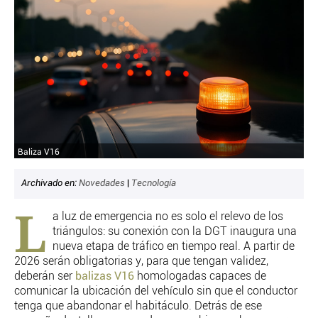
CRIMEN Y CASTIGO
MOTOR
RELIGION
TRAVELLERS
EXPERTOS
GASTRONOMÍA
SALUD
3SEGUNDOS
Baliza V16
ESCAPARATE
LA SEGUNDA DOSIS
Archivado en:
Novedades
|
Tecnología
CORONAVIRUS
L
a luz de emergencia no es solo el relevo de los
triángulos: su conexión con la DGT inaugura una
DIRECTORIOS
nueva etapa de tráfico en tiempo real. A partir de
LO ÚLTIMO
2026 serán obligatorias y, para que tengan validez,
BLOGS
deberán ser
balizas V16
homologadas capaces de
comunicar la ubicación del vehículo sin que el conductor
VÍDEOS
tenga que abandonar el habitáculo. Detrás de ese
TEMAS