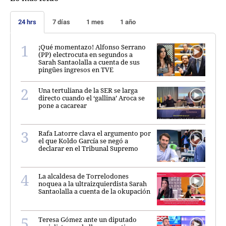
24 hrs
7 días
1 mes
1 año
¡Qué momentazo! Alfonso Serrano
(PP) electrocuta en segundos a
Sarah Santaolalla a cuenta de sus
pingües ingresos en TVE
Una tertuliana de la SER se larga
directo cuando el ‘gallina’ Aroca se
pone a cacarear
Rafa Latorre clava el argumento por
el que Koldo García se negó a
declarar en el Tribunal Supremo
La alcaldesa de Torrelodones
noquea a la ultraizquierdista Sarah
Santaolalla a cuenta de la okupación
Teresa Gómez ante un diputado