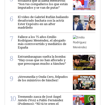
socialista que la llama mentirosa:
“Son tus compañeros los que están
imputados y se van de putas”
El vídeo de Gabriel Rufián bailando
desaforado bachata con la actriz
Ester Expósito en un after
madrileño
Fallece a los 75 años Emilio
Rodríguez Menéndez, el abogado
más controvertido y mediático de
España
Entrambasaguas suelta la bomba:
“Hay cosas que no han aflorado y
que preocupan mucho a Sánchez”
¡Atresmedia y Onda Cero, felpudos
de los ministros de Sánchez!
Tremendo zasca de José Ángel
Antelo (Vox) a Pablo Fernández
(Podemos): “Ni tú te crees el