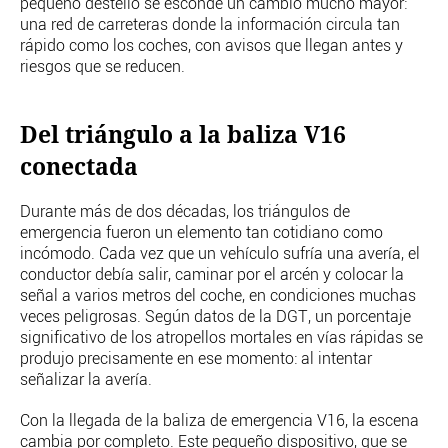
pequeño destello se esconde un cambio mucho mayor:
PERSONAJES
una red de carreteras donde la información circula tan
ORGANISMOS
rápido como los coches, con avisos que llegan antes y
LUGARES
riesgos que se reducen.
AUTORES
HEMEROTECA
Del triángulo a la baliza V16
SERVICIOS
conectada
OFERTAS
Durante más de dos décadas, los triángulos de
CLUB PD
emergencia fueron un elemento tan cotidiano como
ENLACES
incómodo. Cada vez que un vehículo sufría una avería, el
MEDIOS
conductor debía salir, caminar por el arcén y colocar la
MÁS SERVICIOS
señal a varios metros del coche, en condiciones muchas
veces peligrosas. Según datos de la DGT, un porcentaje
EDICIONES
significativo de los atropellos mortales en vías rápidas se
produjo precisamente en ese momento: al intentar
AMÉRICA
señalizar la avería.
ESPAÑA
Con la llegada de la baliza de emergencia V16, la escena
cambia por completo. Este pequeño dispositivo, que se