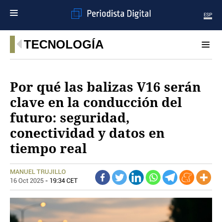
ESP
MENÚ
TECNOLOGÍA
SECCIONES
POLÍTICA
Por qué las balizas V16 serán
MUNDO
clave en la conducción del
PERIODISMO
futuro: seguridad,
ECONOMÍA
DEPORTES
conectividad y datos en
CIENCIA
tiempo real
TECNOLOGÍA
CULTURA
MANUEL TRUJILLO
TELEVISIÓN
16 Oct 2025
- 19:34 CET
GENTE
MAGAZINE
OTRAS WEBS