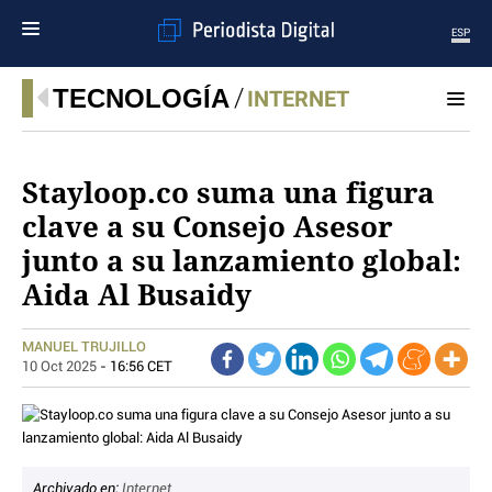
ESP
MENÚ
TECNOLOGÍA
INTERNET
SECCIONES
POLÍTICA
Stayloop.co suma una figura
MUNDO
clave a su Consejo Asesor
PERIODISMO
junto a su lanzamiento global:
ECONOMÍA
DEPORTES
Aida Al Busaidy
CIENCIA
TECNOLOGÍA
MANUEL TRUJILLO
CULTURA
10 Oct 2025
- 16:56 CET
TELEVISIÓN
GENTE
MAGAZINE
OTRAS WEBS
Archivado en:
Internet