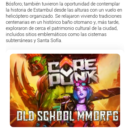
PERSONAJES
Bósforo; también tuvieron la oportunidad de contemplar
la historia de Estambul desde las alturas con un vuelo en
ORGANISMOS
helicóptero organizado. Se relajaron viviendo tradiciones
LUGARES
centenarias en un histórico baño otomano y, más tarde,
AUTORES
exploraron de cerca el patrimonio cultural de la ciudad,
HEMEROTECA
incluidos sitios emblemáticos como las cisternas
subterráneas y Santa Sofía.
SERVICIOS
OFERTAS
CLUB PD
ENLACES
MEDIOS
MÁS SERVICIOS
EDICIONES
AMÉRICA
ESPAÑA