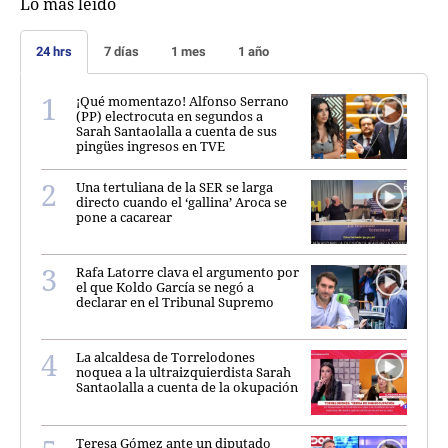
Lo más leído
24 hrs
7 días
1 mes
1 año
¡Qué momentazo! Alfonso Serrano
(PP) electrocuta en segundos a
Sarah Santaolalla a cuenta de sus
pingües ingresos en TVE
Una tertuliana de la SER se larga
directo cuando el ‘gallina’ Aroca se
pone a cacarear
Rafa Latorre clava el argumento por
el que Koldo García se negó a
declarar en el Tribunal Supremo
La alcaldesa de Torrelodones
noquea a la ultraizquierdista Sarah
Santaolalla a cuenta de la okupación
Teresa Gómez ante un diputado