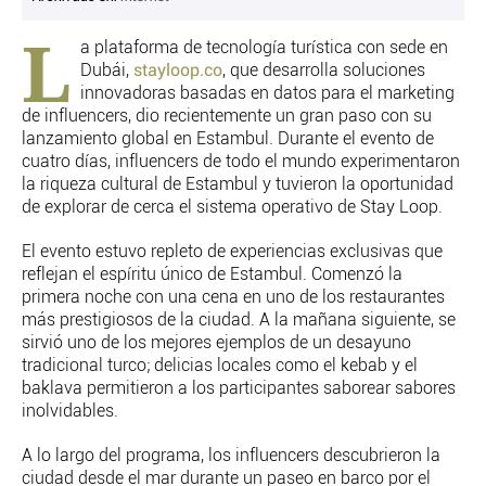
L
CRIMEN Y CASTIGO
a plataforma de tecnología turística con sede en
MOTOR
Dubái,
stayloop.co
, que desarrolla soluciones
RELIGION
innovadoras basadas en datos para el marketing
TRAVELLERS
de influencers, dio recientemente un gran paso con su
lanzamiento global en Estambul. Durante el evento de
EXPERTOS
cuatro días, influencers de todo el mundo experimentaron
GASTRONOMÍA
la riqueza cultural de Estambul y tuvieron la oportunidad
SALUD
de explorar de cerca el sistema operativo de Stay Loop.
3SEGUNDOS
ESCAPARATE
El evento estuvo repleto de experiencias exclusivas que
reflejan el espíritu único de Estambul. Comenzó la
LA SEGUNDA DOSIS
primera noche con una cena en uno de los restaurantes
CORONAVIRUS
más prestigiosos de la ciudad. A la mañana siguiente, se
sirvió uno de los mejores ejemplos de un desayuno
DIRECTORIOS
tradicional turco; delicias locales como el kebab y el
baklava permitieron a los participantes saborear sabores
LO ÚLTIMO
inolvidables.
BLOGS
VÍDEOS
A lo largo del programa, los influencers descubrieron la
TEMAS
ciudad desde el mar durante un paseo en barco por el