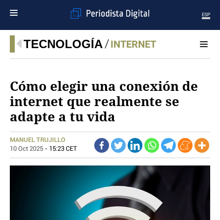
ESP
MENÚ
TECNOLOGÍA
INTERNET
SECCIONES
POLÍTICA
Cómo elegir una conexión de
MUNDO
internet que realmente se
PERIODISMO
adapte a tu vida
ECONOMÍA
DEPORTES
CIENCIA
MANUEL TRUJILLO
TECNOLOGÍA
10 Oct 2025
- 15:23 CET
CULTURA
TELEVISIÓN
GENTE
MAGAZINE
OTRAS WEBS