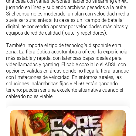
una casa con varias personas haciendo streaming en 4K,
PERSONAJES
jugando en línea y subiendo archivos pesados a la nube.
ORGANISMOS
Si el consumo es moderado, un plan con velocidad media
LUGARES
suele ser suficiente; si tu casa es un “campo de batalla”
AUTORES
digital, te convendrá apostar por velocidades más altas y
equipos de red de calidad (router y repetidores).
HEMEROTECA
También importa el tipo de tecnología disponible en tu
SERVICIOS
zona. La fibra óptica acostumbra a ofrecer la experiencia
OFERTAS
más estable y rápida, con latencias bajas ideales para
videollamadas y gaming. El cable coaxial o el ADSL son
CLUB PD
opciones válidas en áreas donde no llega la fibra, aunque
ENLACES
con limitaciones de velocidad. En entornos rurales, las
MEDIOS
soluciones inalámbricas fijas y el 5G están ganando
MÁS SERVICIOS
terreno: pueden ser una excelente alternativa cuando el
cableado no es viable.
EDICIONES
AMÉRICA
ESPAÑA