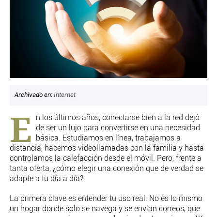
CRIMEN Y CASTIGO
MOTOR
RELIGION
TRAVELLERS
EXPERTOS
GASTRONOMÍA
SALUD
Archivado en:
Internet
3SEGUNDOS
E
ESCAPARATE
n los últimos años, conectarse bien a la red dejó
LA SEGUNDA DOSIS
de ser un lujo para convertirse en una necesidad
básica. Estudiamos en línea, trabajamos a
CORONAVIRUS
distancia, hacemos videollamadas con la familia y hasta
controlamos la calefacción desde el móvil. Pero, frente a
DIRECTORIOS
tanta oferta, ¿cómo elegir una conexión que de verdad se
LO ÚLTIMO
adapte a tu día a día?
BLOGS
La primera clave es entender tu uso real. No es lo mismo
VÍDEOS
un hogar donde solo se navega y se envían correos, que
TEMAS