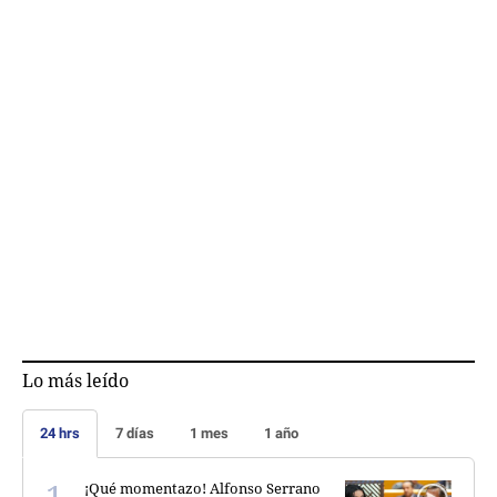
Lo más leído
24 hrs
7 días
1 mes
1 año
¡Qué momentazo! Alfonso Serrano